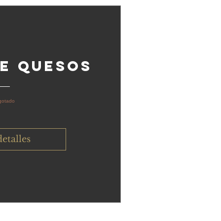
e quesos
gotado
detalles