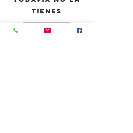
TIENES
HAZTE SOCIO
Regalos, precios especiales y
mucho más...