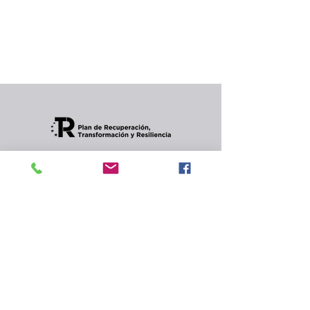
producto...
Puedes elegir una categoría diferente para
seguir comprando.
Condiciones de envios
CONTACTO
Política de privacidad
y
cookies.