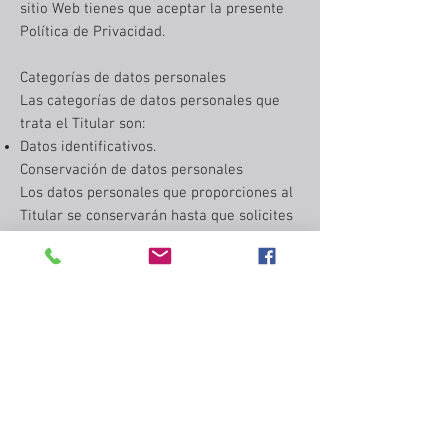
sitio Web tienes que aceptar la presente
Política de Privacidad.
Categorías de datos personales
Las categorías de datos personales que
trata el Titular son:
Datos identificativos.
Conservación de datos personales
Los datos personales que proporciones al
Titular se conservarán hasta que solicites
su supresión.
Destinatarios de datos personales
Google Analytics es un servicio de
analítica web prestado por Google, Inc.,
una compañía de Delaware cuya oficina
principal está en 1600 Amphitheatre
Parkway, Mountain View (California), CA
94043, Estados Unidos (“Google”).
Encontrarás más información