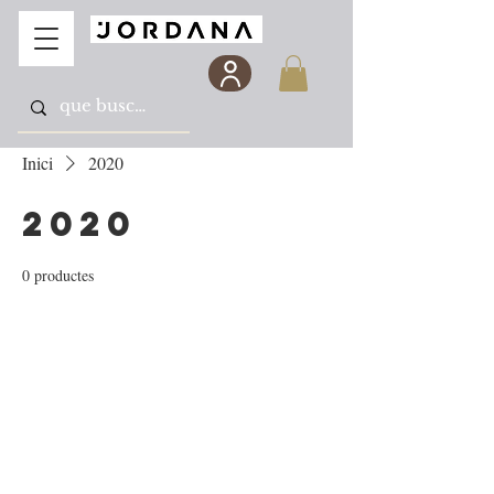
Inici
2020
2020
0 productes
Encara no hi ha cap
producte aquí...