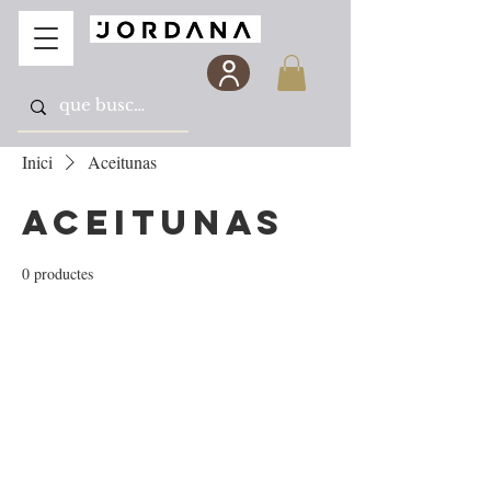
Inici
Aceitunas
Aceitunas
0 productes
Encara no hi ha cap
producte aquí...