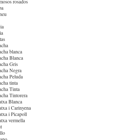
mosos rosados
pa
neu
ia
ia
tas
acha
acha blanca
acha Blanca
acha Gris
acha Negra
acha Peluda
cha tinta
cha Tinta
cha Tintorera
atxa Blanca
txa i Carinyena
txa i Picapoll
txa vermella
t
llo
iano