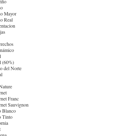
iño
lo
lo Mayor
lo Real
entacion
jas
erechos
inámico
l
l (60%)
o del Norte
al
Nature
rnet
net Franc
rnet Sauvignon
o Blanco
 Tinto
ornia
t
ñena