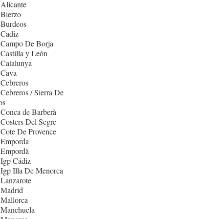
Alicante
 Bierzo
 Burdeos
 Cadiz
 Campo De Borja
Castilla y León
 Catalunya
 Cava
 Cebreros
Cebreros / Sierra De
os
 Conca de Barberà
Costers Del Segre
 Cote De Provence
 Emporda
 Empordà
Igp Cádiz
Igp Illa De Menorca
 Lanzarote
 Madrid
 Mallorca
 Manchuela