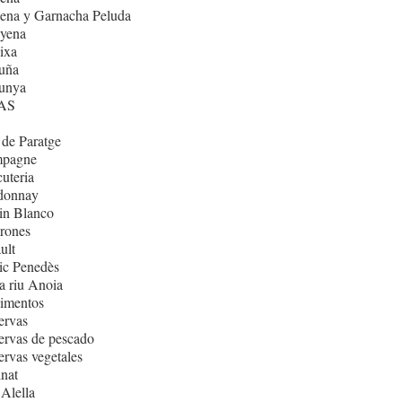
ena y Garnacha Peluda
nyena
ixa
uña
lunya
AS
de Paratge
pagne
uteria
donnay
in Blanco
rones
ult
ic Penedès
 riu Anoia
imentos
ervas
rvas de pescado
rvas vegetales
nat
Alella