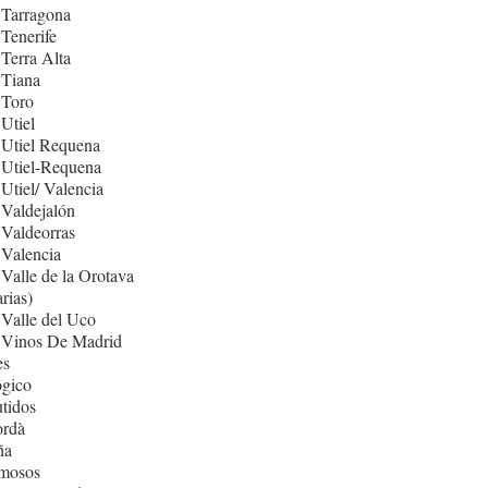
 Tarragona
Tenerife
Terra Alta
 Tiana
 Toro
Utiel
 Utiel Requena
 Utiel-Requena
Utiel/ Valencia
Valdejalón
Valdeorras
Valencia
Valle de la Orotava
rias)
Valle del Uco
 Vinos De Madrid
es
ógico
tidos
rdà
ña
mosos