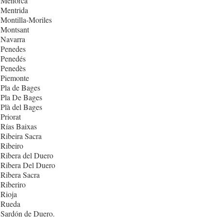
 Menorca
 Mentrida
Montilla-Moriles
 Montsant
 Navarra
 Penedes
 Penedés
 Penedès
 Piemonte
Pla de Bages
 Pla De Bages
Plà del Bages
Priorat
Rías Baixas
Ribeira Sacra
Ribeiro
Ribera del Duero
 Ribera Del Duero
Ribera Sacra
Riberiro
Rioja
 Rueda
 Sardón de Duero.