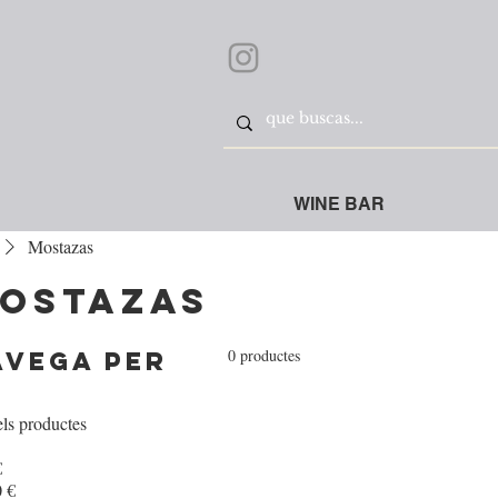
WINE BAR
Mostazas
ostazas
0 productes
avega per
els productes
€
 €