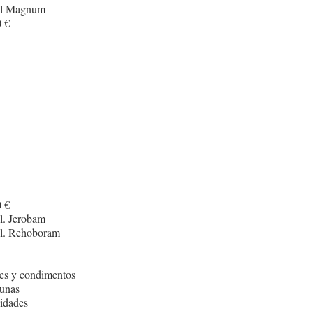
cl Magnum
 €
 €
l. Jerobam
cl. Rehoboram
es y condimentos
unas
idades