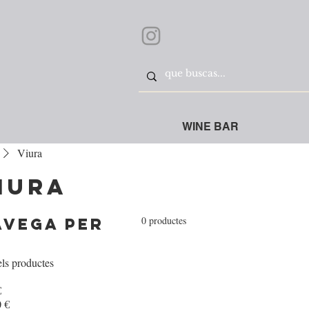
WINE BAR
Viura
iura
0 productes
avega per
els productes
€
 €