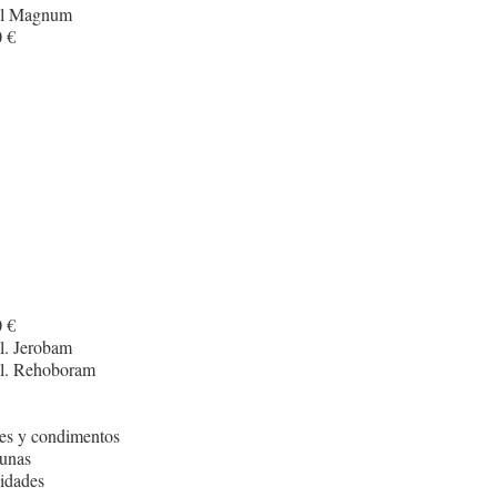
cl Magnum
 €
 €
l. Jerobam
cl. Rehoboram
es y condimentos
unas
idades