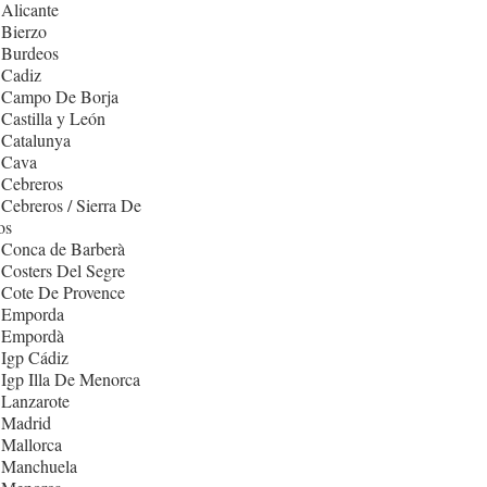
Alicante
 Bierzo
 Burdeos
 Cadiz
 Campo De Borja
Castilla y León
 Catalunya
 Cava
 Cebreros
Cebreros / Sierra De
os
 Conca de Barberà
Costers Del Segre
 Cote De Provence
 Emporda
 Empordà
Igp Cádiz
Igp Illa De Menorca
 Lanzarote
 Madrid
 Mallorca
 Manchuela