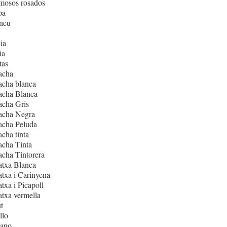
mosos rosados
pa
neu
ia
ia
tas
acha
acha blanca
acha Blanca
acha Gris
acha Negra
acha Peluda
cha tinta
cha Tinta
cha Tintorera
atxa Blanca
txa i Carinyena
txa i Picapoll
txa vermella
t
llo
iano