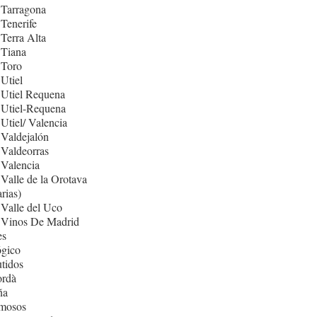
 Tarragona
Tenerife
Terra Alta
 Tiana
 Toro
Utiel
 Utiel Requena
 Utiel-Requena
Utiel/ Valencia
Valdejalón
Valdeorras
Valencia
Valle de la Orotava
rias)
Valle del Uco
 Vinos De Madrid
es
ógico
tidos
rdà
ña
mosos