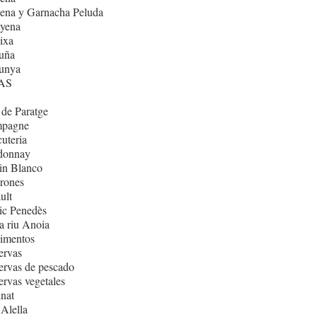
ena y Garnacha Peluda
nyena
ixa
uña
lunya
AS
de Paratge
pagne
uteria
donnay
in Blanco
rones
ult
ic Penedès
 riu Anoia
imentos
ervas
rvas de pescado
rvas vegetales
nat
Alella