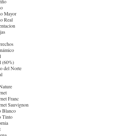
iño
lo
lo Mayor
lo Real
entacion
jas
erechos
inámico
l
l (60%)
o del Norte
al
Nature
rnet
net Franc
rnet Sauvignon
o Blanco
 Tinto
ornia
t
ñena