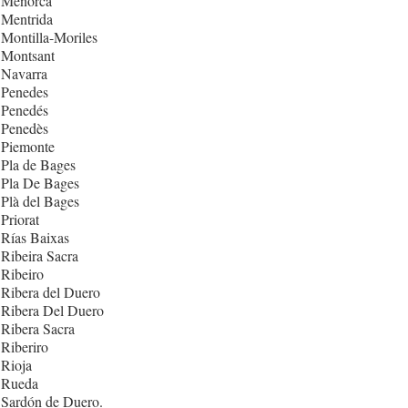
 Menorca
 Mentrida
Montilla-Moriles
 Montsant
 Navarra
 Penedes
 Penedés
 Penedès
 Piemonte
Pla de Bages
 Pla De Bages
Plà del Bages
Priorat
Rías Baixas
Ribeira Sacra
Ribeiro
Ribera del Duero
 Ribera Del Duero
Ribera Sacra
Riberiro
Rioja
 Rueda
 Sardón de Duero.