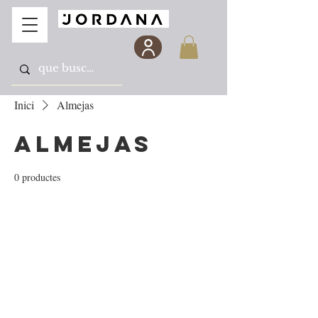
Inici
Almejas
Almejas
0 productes
Encara no hi ha cap
producte aquí...