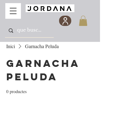
Inici
Garnacha Peluda
Garnacha
Peluda
0 productes
Encara no hi ha cap