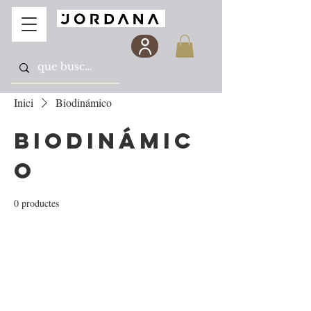
Inici
Biodinámico
Biodinámic
o
0 productes
Encara no hi ha cap