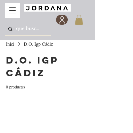
Inici
D.O. Igp Cádiz
D.O. Igp
Cádiz
0 productes
Encara no hi ha cap