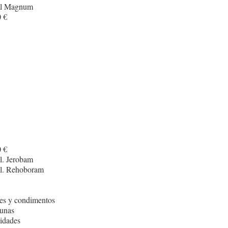
cl Magnum
 €
 €
l. Jerobam
cl. Rehoboram
es y condimentos
unas
idades