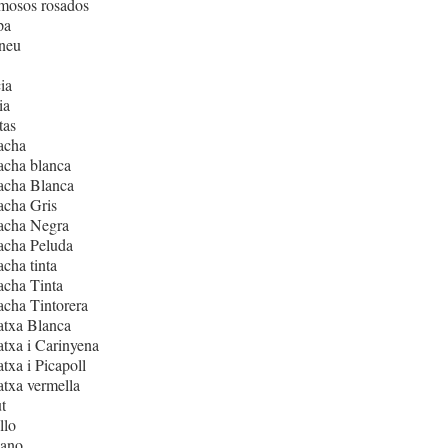
mosos rosados
pa
neu
ia
ia
tas
acha
acha blanca
acha Blanca
acha Gris
acha Negra
acha Peluda
cha tinta
cha Tinta
cha Tintorera
atxa Blanca
txa i Carinyena
txa i Picapoll
txa vermella
t
llo
iano