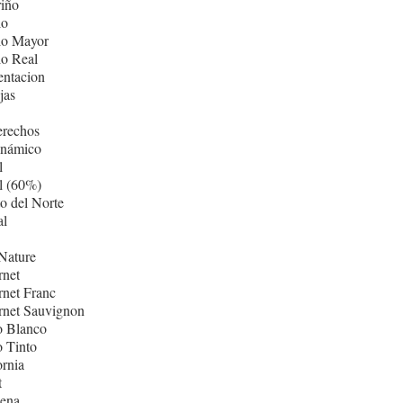
iño
lo
lo Mayor
lo Real
entacion
jas
erechos
inámico
l
l (60%)
o del Norte
al
Nature
rnet
net Franc
rnet Sauvignon
o Blanco
 Tinto
ornia
t
ñena