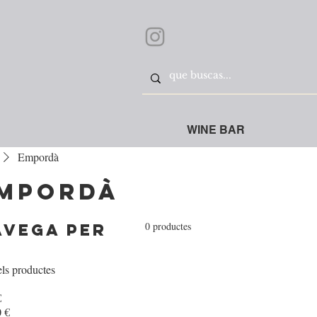
WINE BAR
Empordà
mpordà
0 productes
avega per
els productes
€
 €