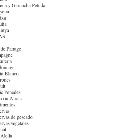
ena y Garnacha Peluda
nyena
ixa
uña
lunya
AS
de Paratge
pagne
uteria
donnay
in Blanco
rones
ult
ic Penedès
 riu Anoia
imentos
ervas
rvas de pescado
rvas vegetales
nat
Alella