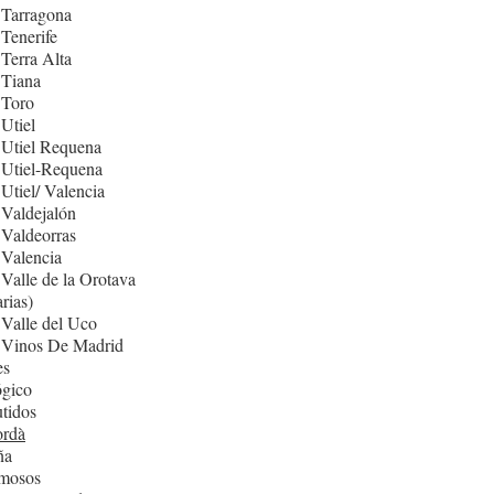
 Tarragona
Tenerife
Terra Alta
 Tiana
 Toro
Utiel
 Utiel Requena
 Utiel-Requena
Utiel/ Valencia
Valdejalón
Valdeorras
Valencia
Valle de la Orotava
rias)
Valle del Uco
 Vinos De Madrid
es
ógico
tidos
rdà
ña
mosos