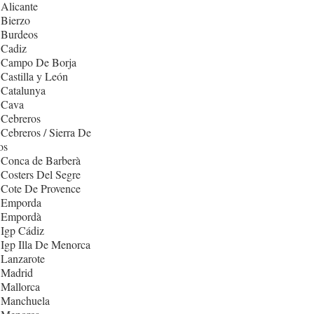
Alicante
 Bierzo
 Burdeos
 Cadiz
 Campo De Borja
Castilla y León
 Catalunya
 Cava
 Cebreros
Cebreros / Sierra De
os
 Conca de Barberà
Costers Del Segre
 Cote De Provence
 Emporda
 Empordà
Igp Cádiz
Igp Illa De Menorca
 Lanzarote
 Madrid
 Mallorca
 Manchuela