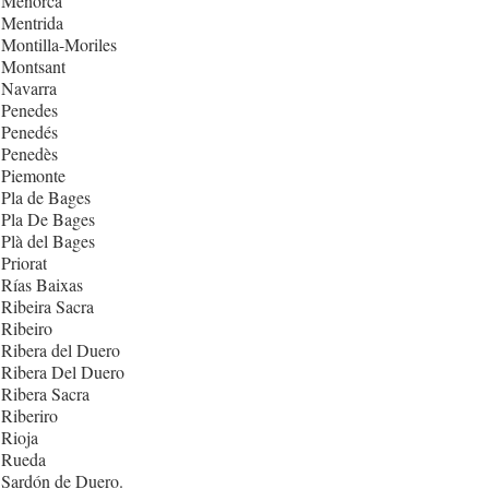
 Menorca
 Mentrida
Montilla-Moriles
 Montsant
 Navarra
 Penedes
 Penedés
 Penedès
 Piemonte
Pla de Bages
 Pla De Bages
Plà del Bages
Priorat
Rías Baixas
Ribeira Sacra
Ribeiro
Ribera del Duero
 Ribera Del Duero
Ribera Sacra
Riberiro
Rioja
 Rueda
 Sardón de Duero.