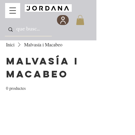
Inici
Malvasía i Macabeo
Malvasía i
Macabeo
0 productes
Encara no hi ha cap