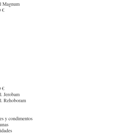
cl Magnum
 €
I
 €
l. Jerobam
cl. Rehoboram
es y condimentos
unas
idades