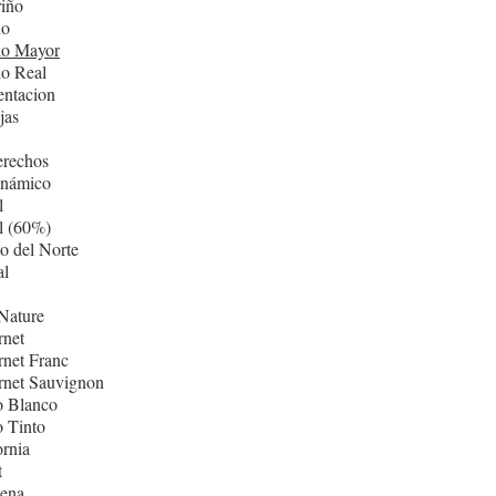
iño
lo
lo Mayor
lo Real
entacion
jas
erechos
inámico
l
l (60%)
o del Norte
al
Nature
rnet
net Franc
rnet Sauvignon
o Blanco
 Tinto
ornia
t
ñena