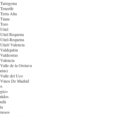
 Tarragona
Tenerife
Terra Alta
 Tiana
 Toro
Utiel
 Utiel Requena
 Utiel-Requena
Utiel/ Valencia
Valdejalón
Valdeorras
Valencia
Valle de la Orotava
rias)
Valle del Uco
 Vinos De Madrid
es
ógico
tidos
rdà
ña
mosos