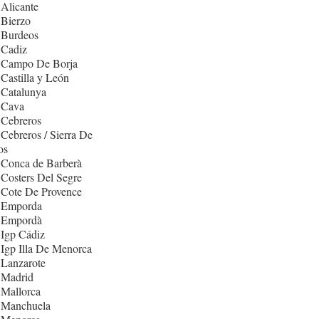
Alicante
 Bierzo
 Burdeos
 Cadiz
 Campo De Borja
Castilla y León
 Catalunya
 Cava
 Cebreros
Cebreros / Sierra De
os
 Conca de Barberà
Costers Del Segre
 Cote De Provence
 Emporda
 Empordà
Igp Cádiz
Igp Illa De Menorca
 Lanzarote
 Madrid
 Mallorca
 Manchuela