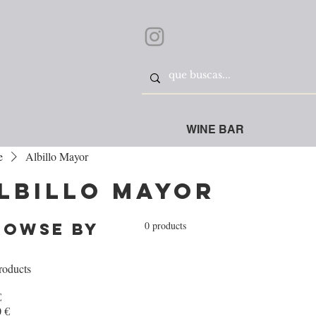
WINE BAR
e
Albillo Mayor
lbillo Mayor
0 products
rowse by
roducts
€
 €