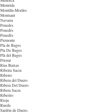
 Menorca
 Mentrida
Montilla-Moriles
 Montsant
 Navarra
 Penedes
 Penedés
 Penedès
 Piemonte
Pla de Bages
 Pla De Bages
Plà del Bages
Priorat
Rías Baixas
Ribeira Sacra
Ribeiro
Ribera del Duero
 Ribera Del Duero
Ribera Sacra
Riberiro
Rioja
 Rueda
 Sardón de Duero.