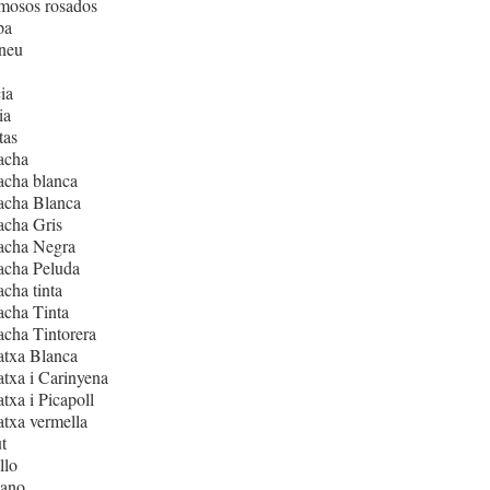
mosos rosados
pa
neu
ia
ia
tas
acha
acha blanca
acha Blanca
acha Gris
acha Negra
acha Peluda
cha tinta
cha Tinta
cha Tintorera
atxa Blanca
txa i Carinyena
txa i Picapoll
txa vermella
t
llo
iano