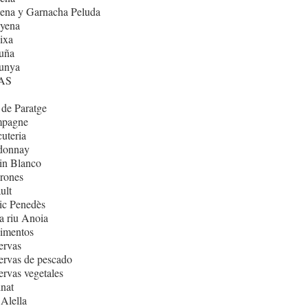
ena y Garnacha Peluda
nyena
ixa
uña
lunya
AS
de Paratge
pagne
uteria
donnay
in Blanco
rones
ult
ic Penedès
 riu Anoia
imentos
ervas
rvas de pescado
rvas vegetales
nat
Alella