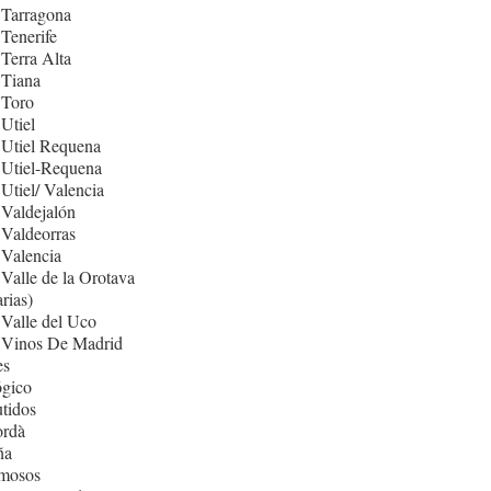
 Tarragona
Tenerife
Terra Alta
 Tiana
 Toro
Utiel
 Utiel Requena
 Utiel-Requena
Utiel/ Valencia
Valdejalón
Valdeorras
Valencia
Valle de la Orotava
rias)
Valle del Uco
 Vinos De Madrid
es
ógico
tidos
rdà
ña
mosos