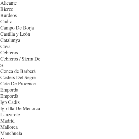
Alicante
 Bierzo
 Burdeos
 Cadiz
 Campo De Borja
Castilla y León
 Catalunya
 Cava
 Cebreros
Cebreros / Sierra De
os
 Conca de Barberà
Costers Del Segre
 Cote De Provence
 Emporda
 Empordà
Igp Cádiz
Igp Illa De Menorca
 Lanzarote
 Madrid
 Mallorca
 Manchuela