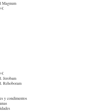
cl Magnum
 €
I
 €
l. Jerobam
cl. Rehoboram
es y condimentos
unas
idades