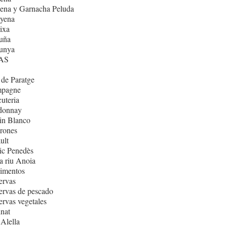
ena y Garnacha Peluda
nyena
ixa
uña
lunya
AS
de Paratge
pagne
uteria
donnay
in Blanco
rones
ult
ic Penedès
 riu Anoia
imentos
ervas
rvas de pescado
rvas vegetales
nat
Alella