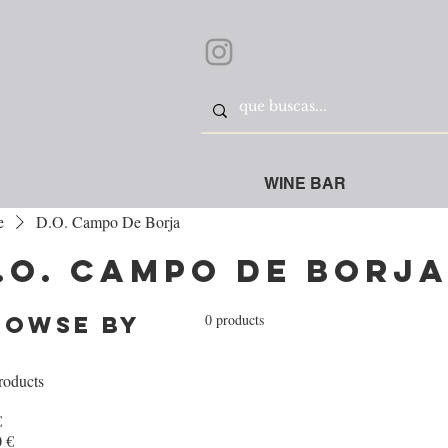
WINE BAR
e
D.O. Campo De Borja
.O. Campo De Borj
0 products
rowse by
roducts
€
 €