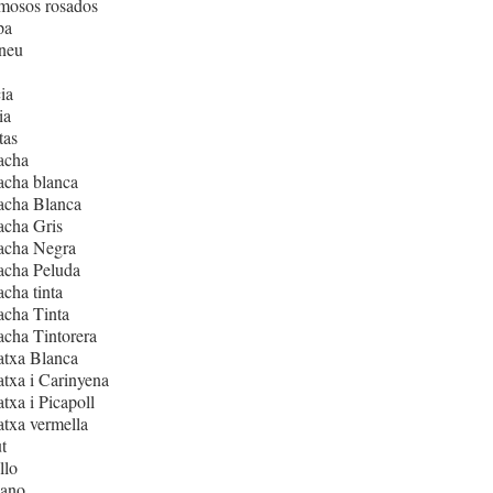
mosos rosados
pa
neu
ia
ia
tas
acha
acha blanca
acha Blanca
acha Gris
acha Negra
acha Peluda
cha tinta
cha Tinta
cha Tintorera
atxa Blanca
txa i Carinyena
txa i Picapoll
txa vermella
t
llo
iano