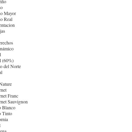
iño
lo
lo Mayor
lo Real
entacion
jas
erechos
inámico
l
l (60%)
o del Norte
al
Nature
rnet
net Franc
rnet Sauvignon
o Blanco
 Tinto
ornia
t
ñena