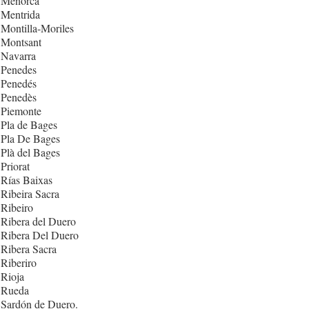
 Menorca
 Mentrida
Montilla-Moriles
 Montsant
 Navarra
 Penedes
 Penedés
 Penedès
 Piemonte
Pla de Bages
 Pla De Bages
Plà del Bages
Priorat
Rías Baixas
Ribeira Sacra
Ribeiro
Ribera del Duero
 Ribera Del Duero
Ribera Sacra
Riberiro
Rioja
 Rueda
 Sardón de Duero.