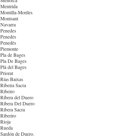
 Menorca
 Mentrida
Montilla-Moriles
 Montsant
 Navarra
 Penedes
 Penedés
 Penedès
 Piemonte
Pla de Bages
 Pla De Bages
Plà del Bages
Priorat
Rías Baixas
Ribeira Sacra
Ribeiro
Ribera del Duero
 Ribera Del Duero
Ribera Sacra
Riberiro
Rioja
 Rueda
 Sardón de Duero.