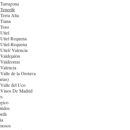
 Tarragona
Tenerife
Terra Alta
 Tiana
 Toro
Utiel
 Utiel Requena
 Utiel-Requena
Utiel/ Valencia
Valdejalón
Valdeorras
Valencia
Valle de la Orotava
rias)
Valle del Uco
 Vinos De Madrid
es
ógico
tidos
rdà
ña
mosos