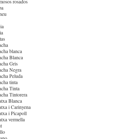
mosos rosados
pa
neu
ia
ia
tas
acha
acha blanca
acha Blanca
acha Gris
acha Negra
acha Peluda
cha tinta
cha Tinta
cha Tintorera
atxa Blanca
txa i Carinyena
txa i Picapoll
txa vermella
t
llo
iano