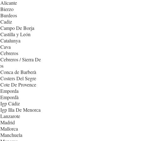
Alicante
 Bierzo
 Burdeos
 Cadiz
 Campo De Borja
Castilla y León
 Catalunya
 Cava
 Cebreros
Cebreros / Sierra De
os
 Conca de Barberà
Costers Del Segre
 Cote De Provence
 Emporda
 Empordà
Igp Cádiz
Igp Illa De Menorca
 Lanzarote
 Madrid
 Mallorca
 Manchuela