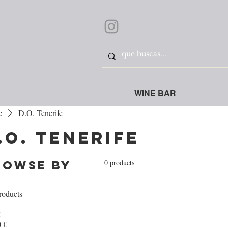
WINE BAR
e
D.O. Tenerife
.O. Tenerife
0 products
rowse by
roducts
€
 €