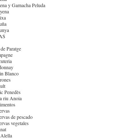
ena y Garnacha Peluda
nyena
ixa
uña
lunya
AS
de Paratge
pagne
uteria
donnay
in Blanco
rones
ult
ic Penedès
 riu Anoia
imentos
ervas
rvas de pescado
rvas vegetales
nat
Alella