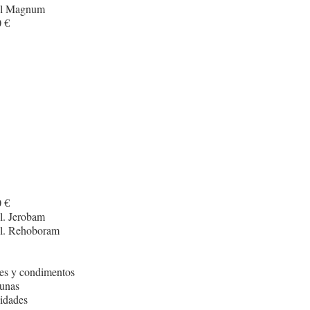
cl Magnum
 €
I
 €
l. Jerobam
cl. Rehoboram
es y condimentos
unas
idades