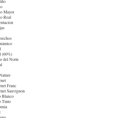
iño
lo
lo Mayor
lo Real
entacion
jas
erechos
inámico
l
l (60%)
o del Norte
al
Nature
rnet
net Franc
rnet Sauvignon
o Blanco
 Tinto
ornia
t
ñena