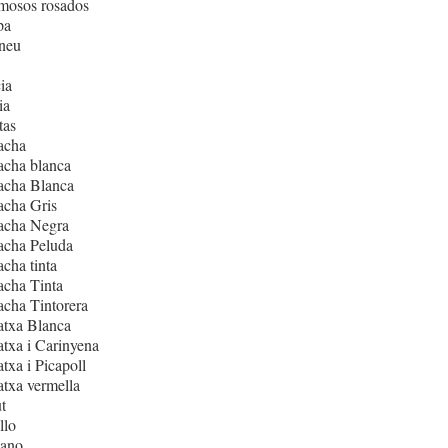
mosos rosados
pa
neu
ia
ia
tas
acha
acha blanca
acha Blanca
acha Gris
acha Negra
acha Peluda
cha tinta
cha Tinta
cha Tintorera
atxa Blanca
txa i Carinyena
txa i Picapoll
txa vermella
t
llo
iano