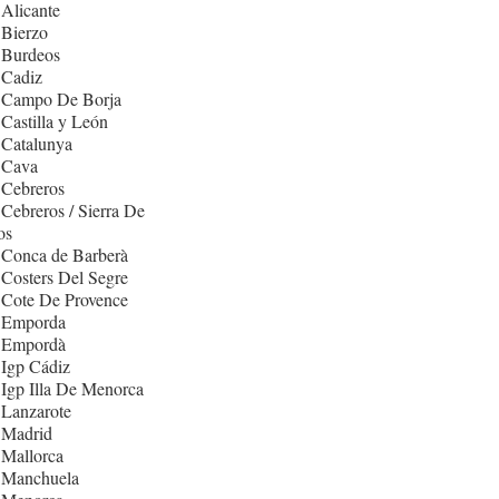
Alicante
 Bierzo
 Burdeos
 Cadiz
 Campo De Borja
Castilla y León
 Catalunya
 Cava
 Cebreros
Cebreros / Sierra De
os
 Conca de Barberà
Costers Del Segre
 Cote De Provence
 Emporda
 Empordà
Igp Cádiz
Igp Illa De Menorca
 Lanzarote
 Madrid
 Mallorca
 Manchuela