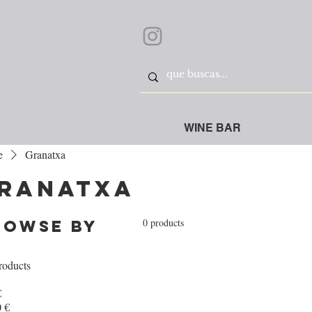
WINE BAR
e
Granatxa
ranatxa
0 products
rowse by
roducts
€
 €