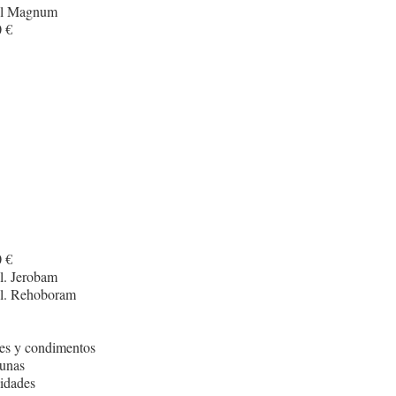
cl Magnum
 €
I
 €
l. Jerobam
cl. Rehoboram
es y condimentos
unas
idades