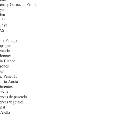
ena y Garnacha Peluda
nyena
ixa
uña
lunya
AS
de Paratge
pagne
uteria
donnay
in Blanco
rones
ult
ic Penedès
 riu Anoia
imentos
ervas
rvas de pescado
rvas vegetales
nat
Alella