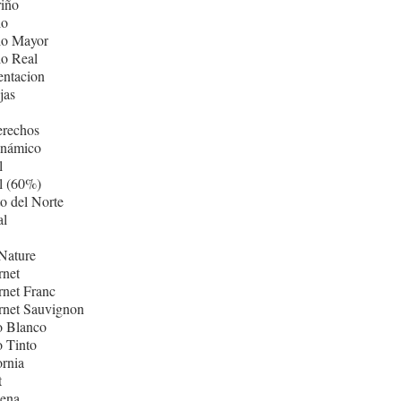
iño
lo
lo Mayor
lo Real
entacion
jas
erechos
inámico
l
l (60%)
o del Norte
al
Nature
rnet
net Franc
rnet Sauvignon
o Blanco
 Tinto
ornia
t
ñena