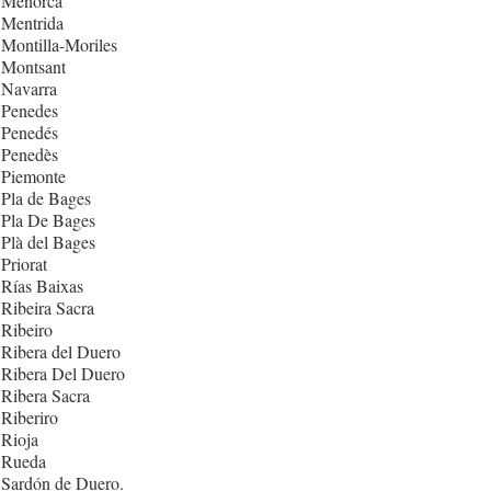
 Menorca
 Mentrida
Montilla-Moriles
 Montsant
 Navarra
 Penedes
 Penedés
 Penedès
 Piemonte
Pla de Bages
 Pla De Bages
Plà del Bages
Priorat
Rías Baixas
Ribeira Sacra
Ribeiro
Ribera del Duero
 Ribera Del Duero
Ribera Sacra
Riberiro
Rioja
 Rueda
 Sardón de Duero.