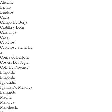
Alicante
 Bierzo
 Burdeos
 Cadiz
 Campo De Borja
Castilla y León
 Catalunya
 Cava
 Cebreros
Cebreros / Sierra De
os
 Conca de Barberà
Costers Del Segre
 Cote De Provence
 Emporda
 Empordà
Igp Cádiz
Igp Illa De Menorca
 Lanzarote
 Madrid
 Mallorca
 Manchuela