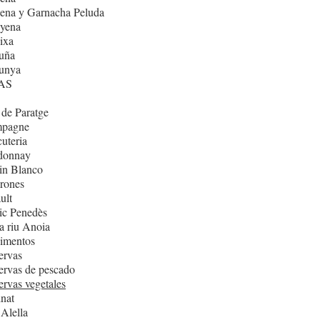
ena y Garnacha Peluda
nyena
ixa
uña
lunya
AS
de Paratge
pagne
uteria
donnay
in Blanco
rones
ult
ic Penedès
 riu Anoia
imentos
ervas
rvas de pescado
rvas vegetales
nat
Alella