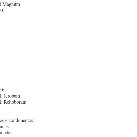
cl Magnum
 €
I
 €
l. Jerobam
cl. Rehoboram
es y condimentos
unas
idades