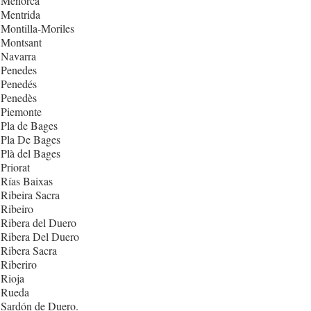
 Menorca
 Mentrida
Montilla-Moriles
 Montsant
 Navarra
 Penedes
 Penedés
 Penedès
 Piemonte
Pla de Bages
 Pla De Bages
Plà del Bages
Priorat
Rías Baixas
Ribeira Sacra
Ribeiro
Ribera del Duero
 Ribera Del Duero
Ribera Sacra
Riberiro
Rioja
 Rueda
 Sardón de Duero.