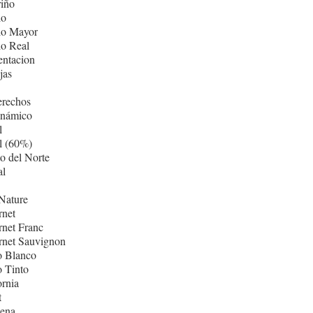
iño
lo
lo Mayor
lo Real
entacion
jas
erechos
inámico
l
l (60%)
o del Norte
al
Nature
rnet
net Franc
rnet Sauvignon
o Blanco
 Tinto
ornia
t
ñena