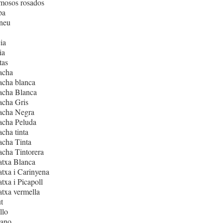
mosos rosados
pa
neu
ia
ia
tas
acha
acha blanca
acha Blanca
acha Gris
acha Negra
acha Peluda
cha tinta
cha Tinta
cha Tintorera
atxa Blanca
txa i Carinyena
txa i Picapoll
txa vermella
t
llo
iano