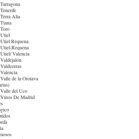
 Tarragona
Tenerife
Terra Alta
 Tiana
 Toro
Utiel
 Utiel Requena
 Utiel-Requena
Utiel/ Valencia
Valdejalón
Valdeorras
Valencia
Valle de la Orotava
rias)
Valle del Uco
 Vinos De Madrid
es
ógico
tidos
rdà
ña
mosos