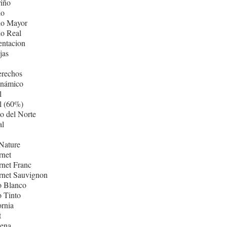
iño
lo
lo Mayor
lo Real
entacion
jas
erechos
inámico
l
l (60%)
o del Norte
al
Nature
rnet
net Franc
rnet Sauvignon
o Blanco
 Tinto
ornia
t
ñena