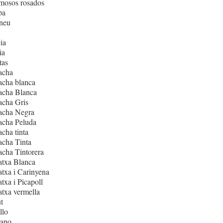
mosos rosados
pa
neu
ia
ia
tas
acha
acha blanca
acha Blanca
acha Gris
acha Negra
acha Peluda
cha tinta
cha Tinta
cha Tintorera
atxa Blanca
txa i Carinyena
txa i Picapoll
txa vermella
t
llo
iano