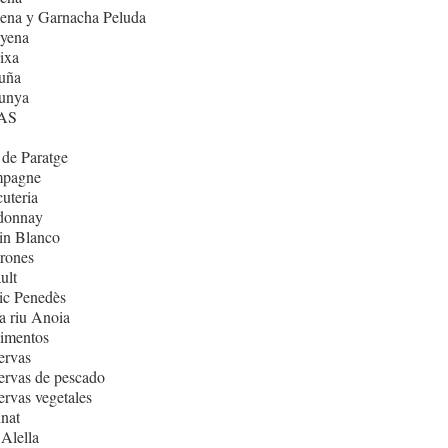
ena y Garnacha Peluda
nyena
ixa
uña
lunya
AS
de Paratge
pagne
uteria
donnay
in Blanco
rones
ult
ic Penedès
 riu Anoia
imentos
ervas
rvas de pescado
rvas vegetales
nat
Alella