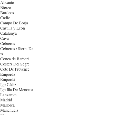
Alicante
 Bierzo
 Burdeos
 Cadiz
 Campo De Borja
Castilla y León
 Catalunya
 Cava
 Cebreros
Cebreros / Sierra De
os
 Conca de Barberà
Costers Del Segre
 Cote De Provence
 Emporda
 Empordà
Igp Cádiz
Igp Illa De Menorca
 Lanzarote
 Madrid
 Mallorca
 Manchuela