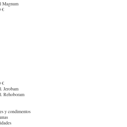
cl Magnum
 €
 €
l. Jerobam
cl. Rehoboram
es y condimentos
unas
idades