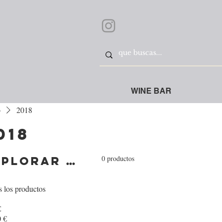
WINE BAR
o
2018
018
0 productos
Explorar por
 los productos
€
 €