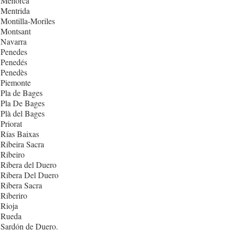
 Menorca
 Mentrida
Montilla-Moriles
 Montsant
 Navarra
 Penedes
 Penedés
 Penedès
 Piemonte
Pla de Bages
 Pla De Bages
Plà del Bages
Priorat
Rías Baixas
Ribeira Sacra
Ribeiro
Ribera del Duero
 Ribera Del Duero
Ribera Sacra
Riberiro
Rioja
 Rueda
 Sardón de Duero.