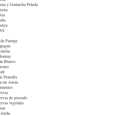
ena y Garnacha Peluda
nyena
ixa
uña
lunya
AS
de Paratge
pagne
uteria
donnay
in Blanco
rones
ult
ic Penedès
 riu Anoia
imentos
ervas
rvas de pescado
rvas vegetales
nat
Alella