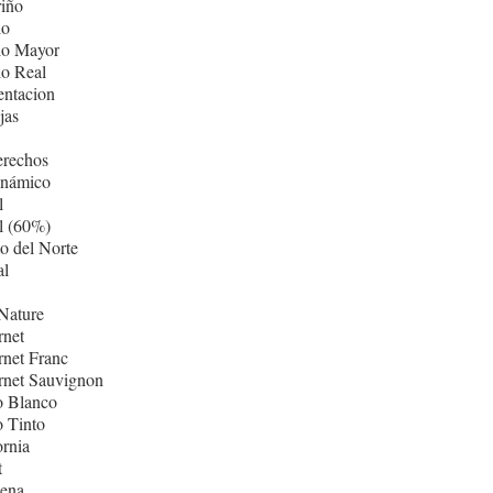
iño
lo
lo Mayor
lo Real
entacion
jas
erechos
inámico
l
l (60%)
o del Norte
al
Nature
rnet
net Franc
rnet Sauvignon
o Blanco
 Tinto
ornia
t
ñena