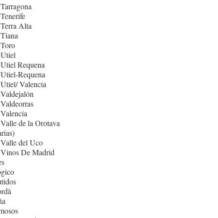
 Tarragona
Tenerife
Terra Alta
 Tiana
 Toro
Utiel
 Utiel Requena
 Utiel-Requena
Utiel/ Valencia
Valdejalón
Valdeorras
Valencia
Valle de la Orotava
rias)
Valle del Uco
 Vinos De Madrid
es
ógico
tidos
rdà
ña
mosos