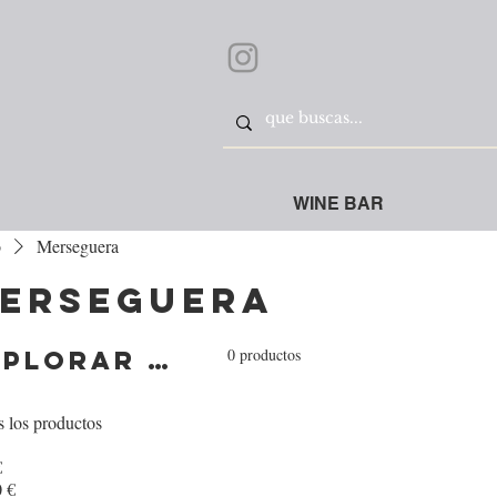
WINE BAR
o
Merseguera
erseguera
0 productos
Explorar por
 los productos
€
 €