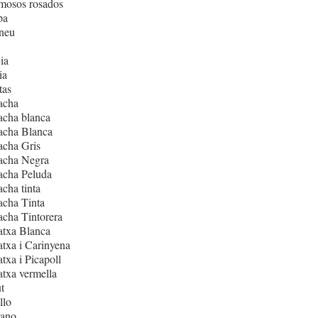
mosos rosados
pa
neu
ia
ia
tas
acha
acha blanca
acha Blanca
acha Gris
acha Negra
acha Peluda
cha tinta
cha Tinta
cha Tintorera
atxa Blanca
txa i Carinyena
txa i Picapoll
txa vermella
t
llo
iano