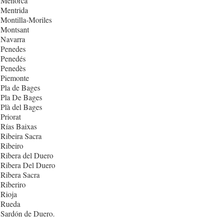
 Menorca
 Mentrida
Montilla-Moriles
 Montsant
 Navarra
 Penedes
 Penedés
 Penedès
 Piemonte
Pla de Bages
 Pla De Bages
Plà del Bages
Priorat
Rías Baixas
Ribeira Sacra
Ribeiro
Ribera del Duero
 Ribera Del Duero
Ribera Sacra
Riberiro
Rioja
 Rueda
 Sardón de Duero.