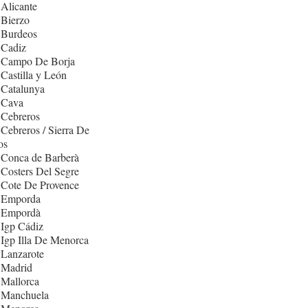
Alicante
 Bierzo
 Burdeos
 Cadiz
 Campo De Borja
Castilla y León
 Catalunya
 Cava
 Cebreros
Cebreros / Sierra De
os
 Conca de Barberà
Costers Del Segre
 Cote De Provence
 Emporda
 Empordà
Igp Cádiz
Igp Illa De Menorca
 Lanzarote
 Madrid
 Mallorca
 Manchuela