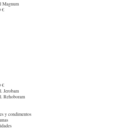
cl Magnum
 €
 €
l. Jerobam
cl. Rehoboram
es y condimentos
unas
idades