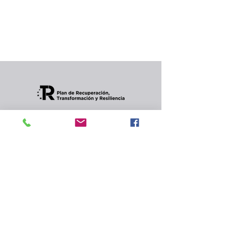
producto...
Puedes elegir una categoría diferente para
seguir comprando.
Condiciones de envios
CONTACTO
Política de privacidad
y
cookies.