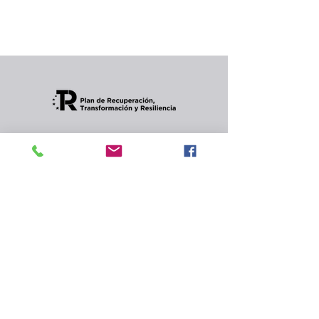
Puedes elegir una categoría diferente para
seguir comprando.
Condiciones de envios
CONTACTO
Política de privacidad
y
cookies.
© 2024 Celler Jordana s.l.
Rambla de Angel Guimerà,