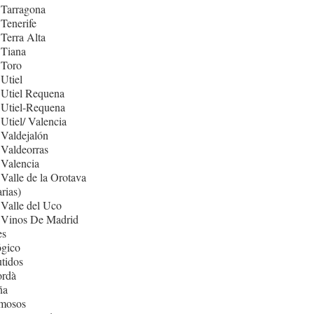
 Tarragona
Tenerife
Terra Alta
 Tiana
 Toro
Utiel
 Utiel Requena
 Utiel-Requena
Utiel/ Valencia
Valdejalón
Valdeorras
Valencia
Valle de la Orotava
rias)
Valle del Uco
 Vinos De Madrid
es
ógico
tidos
rdà
ña
mosos