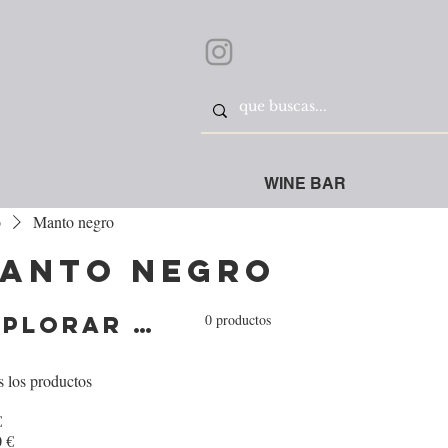
WINE BAR
o
Manto negro
anto negro
0 productos
Explorar por
 los productos
€
 €