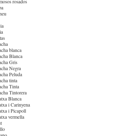
mosos rosados
pa
neu
ia
ia
tas
acha
acha blanca
acha Blanca
acha Gris
acha Negra
acha Peluda
cha tinta
cha Tinta
cha Tintorera
atxa Blanca
txa i Carinyena
txa i Picapoll
txa vermella
t
llo
iano