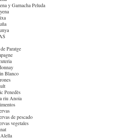
ena y Garnacha Peluda
nyena
ixa
uña
lunya
AS
de Paratge
pagne
uteria
donnay
in Blanco
rones
ult
ic Penedès
 riu Anoia
imentos
ervas
rvas de pescado
rvas vegetales
nat
Alella