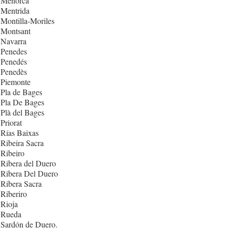
 Menorca
 Mentrida
Montilla-Moriles
 Montsant
 Navarra
 Penedes
 Penedés
 Penedès
 Piemonte
Pla de Bages
 Pla De Bages
Plà del Bages
Priorat
Rías Baixas
Ribeira Sacra
Ribeiro
Ribera del Duero
 Ribera Del Duero
Ribera Sacra
Riberiro
Rioja
 Rueda
 Sardón de Duero.