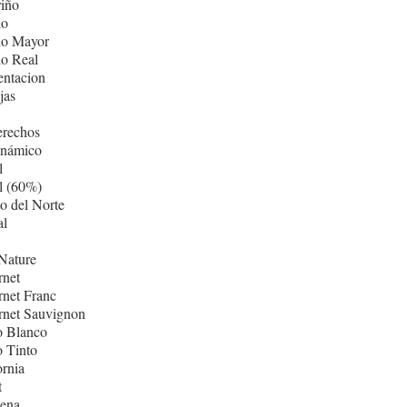
iño
lo
lo Mayor
lo Real
entacion
jas
erechos
inámico
l
l (60%)
o del Norte
al
Nature
rnet
net Franc
rnet Sauvignon
o Blanco
 Tinto
ornia
t
ñena