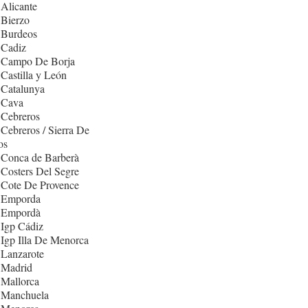
Alicante
 Bierzo
 Burdeos
 Cadiz
 Campo De Borja
Castilla y León
 Catalunya
 Cava
 Cebreros
Cebreros / Sierra De
os
 Conca de Barberà
Costers Del Segre
 Cote De Provence
 Emporda
 Empordà
Igp Cádiz
Igp Illa De Menorca
 Lanzarote
 Madrid
 Mallorca
 Manchuela