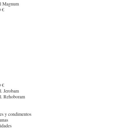
cl Magnum
 €
 €
l. Jerobam
cl. Rehoboram
es y condimentos
unas
idades