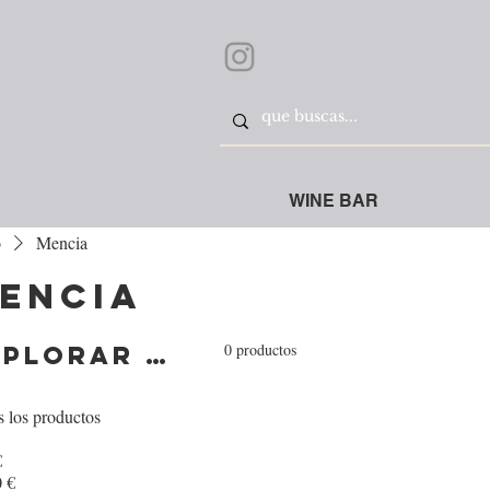
WINE BAR
o
Mencia
encia
0 productos
Explorar por
 los productos
€
 €