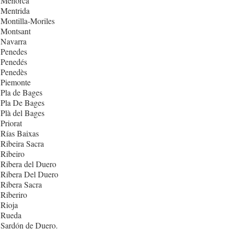
 Menorca
 Mentrida
Montilla-Moriles
 Montsant
 Navarra
 Penedes
 Penedés
 Penedès
 Piemonte
Pla de Bages
 Pla De Bages
Plà del Bages
Priorat
Rías Baixas
Ribeira Sacra
Ribeiro
Ribera del Duero
 Ribera Del Duero
Ribera Sacra
Riberiro
Rioja
 Rueda
 Sardón de Duero.