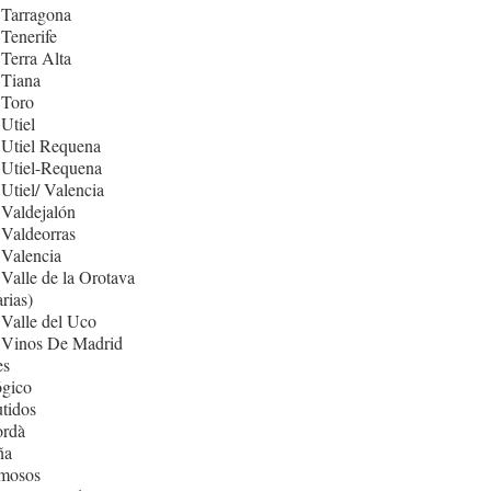
 Tarragona
Tenerife
Terra Alta
 Tiana
 Toro
Utiel
 Utiel Requena
 Utiel-Requena
Utiel/ Valencia
Valdejalón
Valdeorras
Valencia
Valle de la Orotava
rias)
Valle del Uco
 Vinos De Madrid
es
ógico
tidos
rdà
ña
mosos