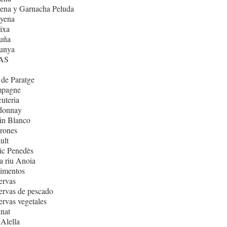
ena y Garnacha Peluda
nyena
ixa
uña
lunya
AS
de Paratge
pagne
uteria
donnay
in Blanco
rones
ult
ic Penedès
 riu Anoia
imentos
ervas
rvas de pescado
rvas vegetales
nat
Alella