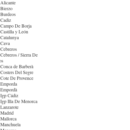
Alicante
 Bierzo
 Burdeos
 Cadiz
 Campo De Borja
Castilla y León
 Catalunya
 Cava
 Cebreros
Cebreros / Sierra De
os
 Conca de Barberà
Costers Del Segre
 Cote De Provence
 Emporda
 Empordà
Igp Cádiz
Igp Illa De Menorca
 Lanzarote
 Madrid
 Mallorca
 Manchuela