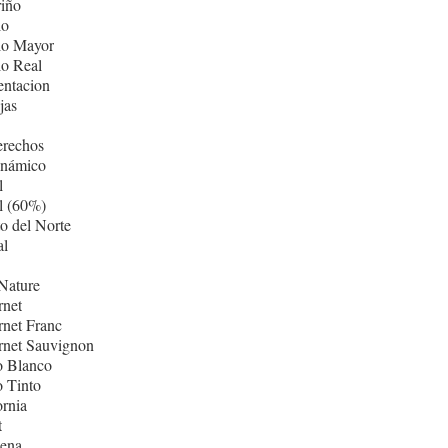
iño
lo
lo Mayor
lo Real
entacion
jas
erechos
inámico
l
l (60%)
o del Norte
al
Nature
rnet
net Franc
rnet Sauvignon
o Blanco
 Tinto
ornia
t
ñena