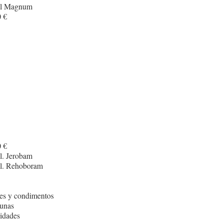
cl Magnum
 €
 €
l. Jerobam
cl. Rehoboram
es y condimentos
unas
idades