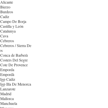
Alicante
 Bierzo
 Burdeos
 Cadiz
 Campo De Borja
Castilla y León
 Catalunya
 Cava
 Cebreros
Cebreros / Sierra De
os
 Conca de Barberà
Costers Del Segre
 Cote De Provence
 Emporda
 Empordà
Igp Cádiz
Igp Illa De Menorca
 Lanzarote
 Madrid
 Mallorca
 Manchuela