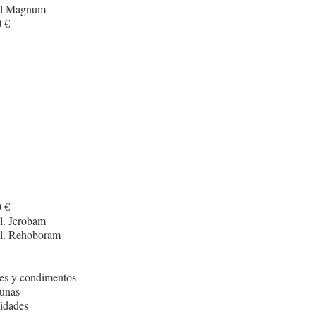
cl Magnum
 €
 €
l. Jerobam
cl. Rehoboram
es y condimentos
unas
idades