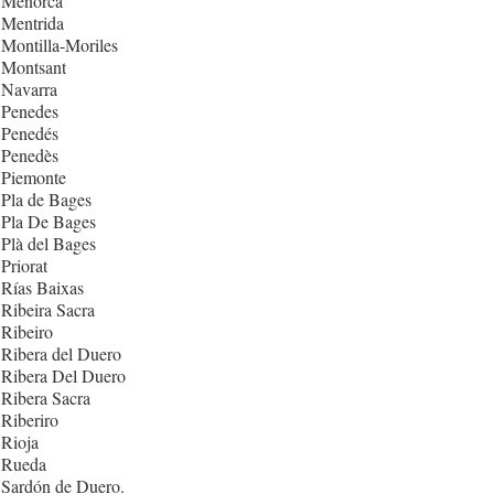
 Menorca
 Mentrida
Montilla-Moriles
 Montsant
 Navarra
 Penedes
 Penedés
 Penedès
 Piemonte
Pla de Bages
 Pla De Bages
Plà del Bages
Priorat
Rías Baixas
Ribeira Sacra
Ribeiro
Ribera del Duero
 Ribera Del Duero
Ribera Sacra
Riberiro
Rioja
 Rueda
 Sardón de Duero.