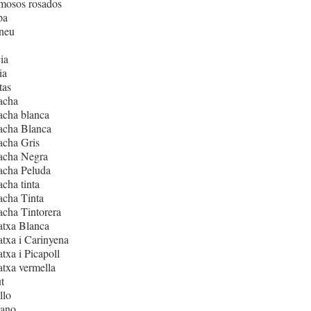
mosos rosados
pa
neu
ia
ia
tas
acha
acha blanca
acha Blanca
acha Gris
acha Negra
acha Peluda
cha tinta
cha Tinta
cha Tintorera
atxa Blanca
txa i Carinyena
txa i Picapoll
txa vermella
t
llo
iano