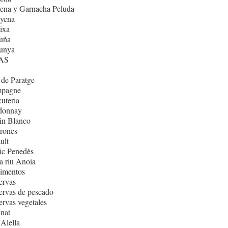
ena y Garnacha Peluda
nyena
ixa
uña
lunya
AS
de Paratge
pagne
uteria
donnay
in Blanco
rones
ult
ic Penedès
 riu Anoia
imentos
ervas
rvas de pescado
rvas vegetales
nat
Alella