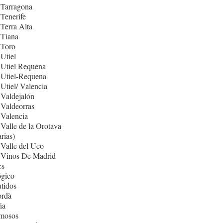
 Tarragona
Tenerife
Terra Alta
 Tiana
 Toro
Utiel
 Utiel Requena
 Utiel-Requena
Utiel/ Valencia
Valdejalón
Valdeorras
Valencia
Valle de la Orotava
rias)
Valle del Uco
 Vinos De Madrid
es
ógico
tidos
rdà
ña
mosos