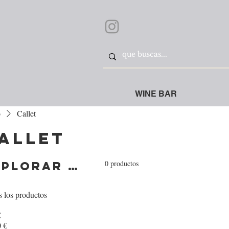
WINE BAR
o
Callet
allet
0 productos
Explorar por
 los productos
€
 €