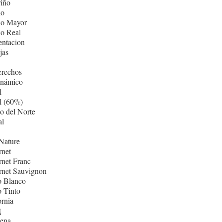
iño
lo
lo Mayor
lo Real
entacion
jas
erechos
inámico
l
l (60%)
o del Norte
al
Nature
rnet
net Franc
rnet Sauvignon
o Blanco
 Tinto
ornia
t
ñena