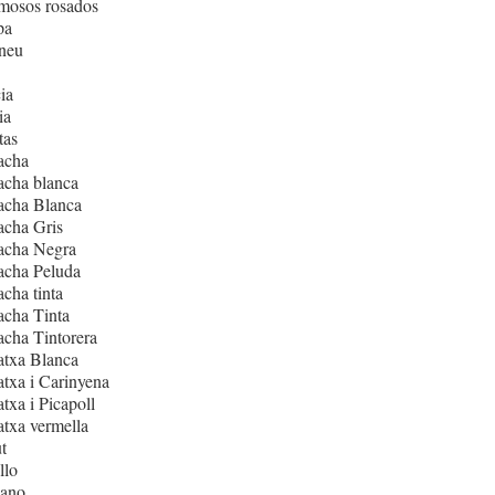
mosos rosados
pa
neu
ia
ia
tas
acha
acha blanca
acha Blanca
acha Gris
acha Negra
acha Peluda
cha tinta
cha Tinta
cha Tintorera
atxa Blanca
txa i Carinyena
txa i Picapoll
txa vermella
t
llo
iano