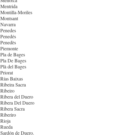
 Menorca
 Mentrida
Montilla-Moriles
 Montsant
 Navarra
 Penedes
 Penedés
 Penedès
 Piemonte
Pla de Bages
 Pla De Bages
Plà del Bages
Priorat
Rías Baixas
Ribeira Sacra
Ribeiro
Ribera del Duero
 Ribera Del Duero
Ribera Sacra
Riberiro
Rioja
 Rueda
 Sardón de Duero.