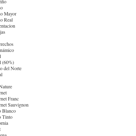
iño
lo
lo Mayor
lo Real
entacion
jas
erechos
inámico
l
l (60%)
o del Norte
al
Nature
rnet
net Franc
rnet Sauvignon
o Blanco
 Tinto
ornia
t
ñena