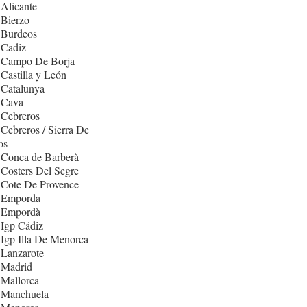
Alicante
 Bierzo
 Burdeos
 Cadiz
 Campo De Borja
Castilla y León
 Catalunya
 Cava
 Cebreros
Cebreros / Sierra De
os
 Conca de Barberà
Costers Del Segre
 Cote De Provence
 Emporda
 Empordà
Igp Cádiz
Igp Illa De Menorca
 Lanzarote
 Madrid
 Mallorca
 Manchuela