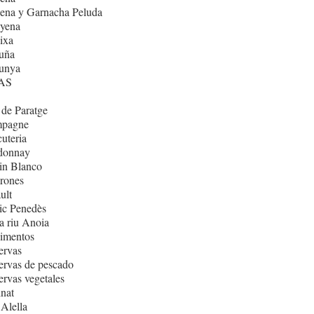
ena y Garnacha Peluda
nyena
ixa
uña
lunya
AS
de Paratge
pagne
uteria
donnay
in Blanco
rones
ult
ic Penedès
 riu Anoia
imentos
ervas
rvas de pescado
rvas vegetales
nat
Alella