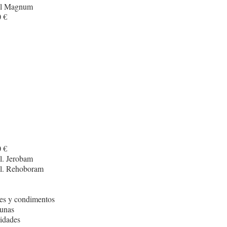
cl Magnum
 €
 €
l. Jerobam
cl. Rehoboram
es y condimentos
unas
idades