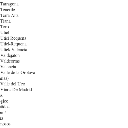
 Tarragona
Tenerife
Terra Alta
 Tiana
 Toro
Utiel
 Utiel Requena
 Utiel-Requena
Utiel/ Valencia
Valdejalón
Valdeorras
Valencia
Valle de la Orotava
rias)
Valle del Uco
 Vinos De Madrid
es
ógico
tidos
rdà
ña
mosos