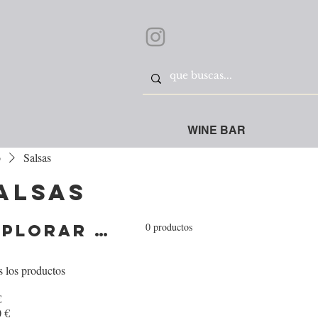
WINE BAR
o
Salsas
alsas
0 productos
Explorar por
 los productos
€
 €