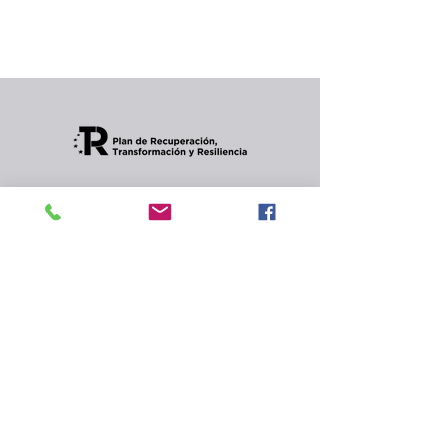
Puedes elegir una categoría diferente para
seguir comprando.
Condiciones de envios
CONTACTO
Política de privacidad
y
cookies.
© 2024 Celler Jordana s.l.
Rambla de Angel Guimerà,