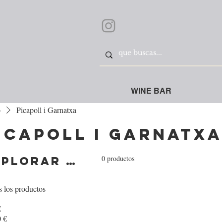
WINE BAR
o
Picapoll i Garnatxa
icapoll i Garnatx
0 productos
Explorar por
 los productos
€
 €