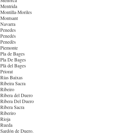
 Menorca
 Mentrida
Montilla-Moriles
 Montsant
 Navarra
 Penedes
 Penedés
 Penedès
 Piemonte
Pla de Bages
 Pla De Bages
Plà del Bages
Priorat
Rías Baixas
Ribeira Sacra
Ribeiro
Ribera del Duero
 Ribera Del Duero
Ribera Sacra
Riberiro
Rioja
 Rueda
 Sardón de Duero.