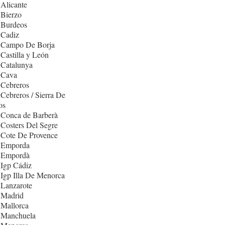
Alicante
 Bierzo
 Burdeos
 Cadiz
 Campo De Borja
Castilla y León
 Catalunya
 Cava
 Cebreros
Cebreros / Sierra De
os
 Conca de Barberà
Costers Del Segre
 Cote De Provence
 Emporda
 Empordà
Igp Cádiz
Igp Illa De Menorca
 Lanzarote
 Madrid
 Mallorca
 Manchuela