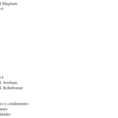
cl Magnum
 €
 €
l. Jerobam
cl. Rehoboram
es y condimentos
unas
idades