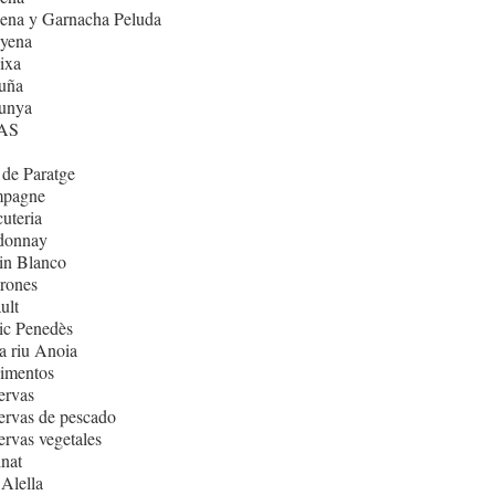
ena y Garnacha Peluda
nyena
ixa
uña
lunya
AS
de Paratge
pagne
uteria
donnay
in Blanco
rones
ult
ic Penedès
 riu Anoia
imentos
ervas
rvas de pescado
rvas vegetales
nat
Alella