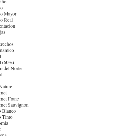
iño
lo
lo Mayor
lo Real
entacion
jas
erechos
inámico
l
l (60%)
o del Norte
al
Nature
rnet
net Franc
rnet Sauvignon
o Blanco
 Tinto
ornia
t
ñena