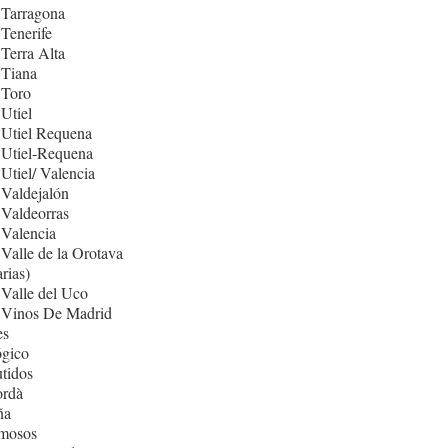
 Tarragona
Tenerife
Terra Alta
 Tiana
 Toro
Utiel
 Utiel Requena
 Utiel-Requena
Utiel/ Valencia
Valdejalón
Valdeorras
Valencia
Valle de la Orotava
rias)
Valle del Uco
 Vinos De Madrid
es
ógico
tidos
rdà
ña
mosos