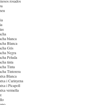
mosos rosados
pa
neu
ia
ia
tas
acha
acha blanca
acha Blanca
acha Gris
acha Negra
acha Peluda
cha tinta
cha Tinta
cha Tintorera
atxa Blanca
txa i Carinyena
txa i Picapoll
txa vermella
t
llo
iano