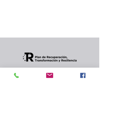
producto...
Puedes elegir una categoría diferente para
seguir comprando.
Condiciones de envios
CONTACTO
Política de privacidad
y
cookies.