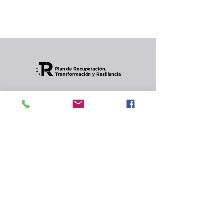
Puedes elegir una categoría diferente para
seguir comprando.
Condiciones de envios
CONTACTO
Política de privacidad
y
cookies.
© 2024 Celler Jordana s.l.
Rambla de Angel Guimerà,