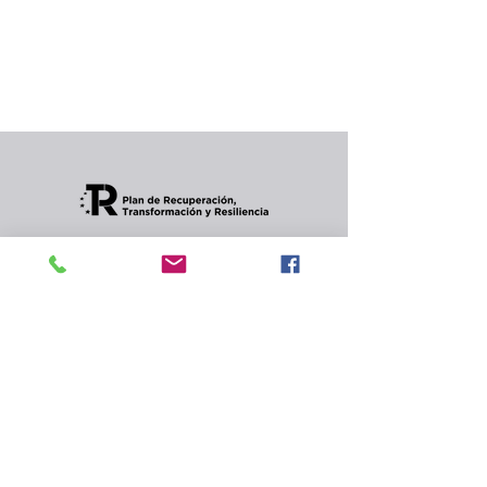
producto...
Puedes elegir una categoría diferente para
seguir comprando.
Condiciones de envios
CONTACTO
Política de privacidad
y
cookies.