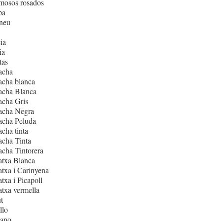
mosos rosados
pa
neu
ia
ia
tas
acha
acha blanca
acha Blanca
acha Gris
acha Negra
acha Peluda
cha tinta
cha Tinta
cha Tintorera
atxa Blanca
txa i Carinyena
txa i Picapoll
txa vermella
t
llo
iano