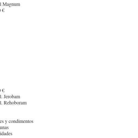
cl Magnum
 €
 €
l. Jerobam
cl. Rehoboram
es y condimentos
unas
idades