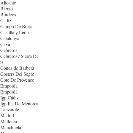
Alicante
 Bierzo
 Burdeos
 Cadiz
 Campo De Borja
Castilla y León
 Catalunya
 Cava
 Cebreros
Cebreros / Sierra De
os
 Conca de Barberà
Costers Del Segre
 Cote De Provence
 Emporda
 Empordà
Igp Cádiz
Igp Illa De Menorca
 Lanzarote
 Madrid
 Mallorca
 Manchuela