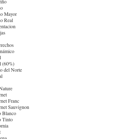
iño
lo
lo Mayor
lo Real
entacion
jas
erechos
inámico
l
l (60%)
o del Norte
al
Nature
rnet
net Franc
rnet Sauvignon
o Blanco
 Tinto
ornia
t
ñena