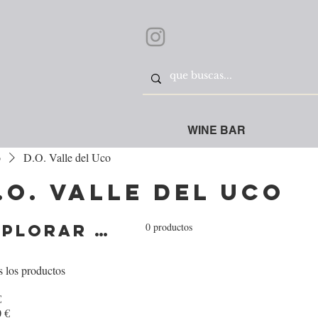
WINE BAR
o
D.O. Valle del Uco
.O. Valle del Uco
0 productos
Explorar por
 los productos
€
 €