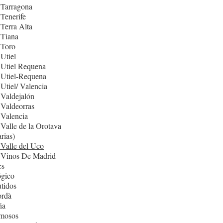
 Tarragona
Tenerife
Terra Alta
 Tiana
 Toro
Utiel
 Utiel Requena
 Utiel-Requena
Utiel/ Valencia
Valdejalón
Valdeorras
Valencia
Valle de la Orotava
rias)
Valle del Uco
 Vinos De Madrid
es
ógico
tidos
rdà
ña
mosos