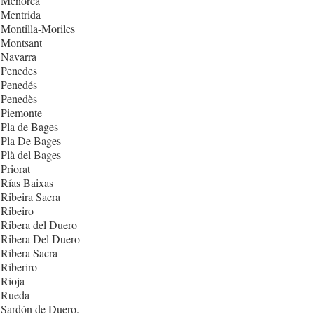
 Menorca
 Mentrida
Montilla-Moriles
 Montsant
 Navarra
 Penedes
 Penedés
 Penedès
 Piemonte
Pla de Bages
 Pla De Bages
Plà del Bages
Priorat
Rías Baixas
Ribeira Sacra
Ribeiro
Ribera del Duero
 Ribera Del Duero
Ribera Sacra
Riberiro
Rioja
 Rueda
 Sardón de Duero.