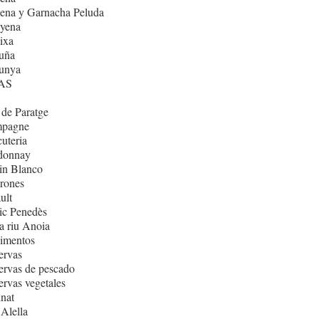
ena y Garnacha Peluda
nyena
ixa
uña
lunya
AS
de Paratge
pagne
uteria
donnay
in Blanco
rones
ult
ic Penedès
 riu Anoia
imentos
ervas
rvas de pescado
rvas vegetales
nat
Alella