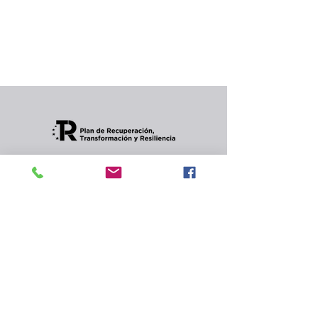
producto...
Puedes elegir una categoría diferente para
seguir comprando.
Condiciones de envios
CONTACTO
Política de privacidad
y
cookies.