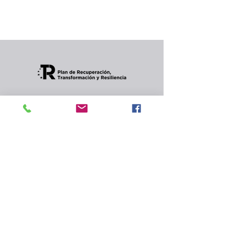
Puedes elegir una categoría diferente para
seguir comprando.
Condiciones de envios
CONTACTO
Política de privacidad
y
cookies.
© 2024 Celler Jordana s.l.
Rambla de Angel Guimerà,