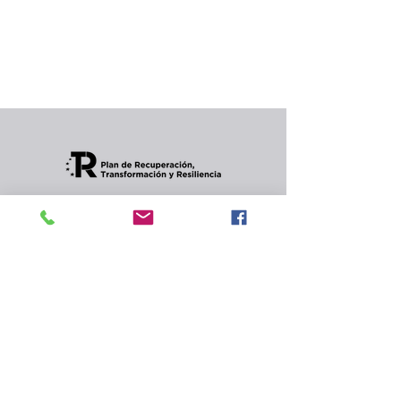
producto...
Puedes elegir una categoría diferente para
seguir comprando.
Condiciones de envios
CONTACTO
Política de privacidad
y
cookies.