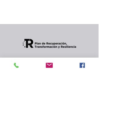
Puedes elegir una categoría diferente para
seguir comprando.
Condiciones de envios
CONTACTO
Política de privacidad
y
cookies.
© 2024 Celler Jordana s.l.
Rambla de Angel Guimerà,