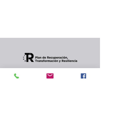
producto...
Puedes elegir una categoría diferente para
seguir comprando.
Condiciones de envios
CONTACTO
Política de privacidad
y
cookies.