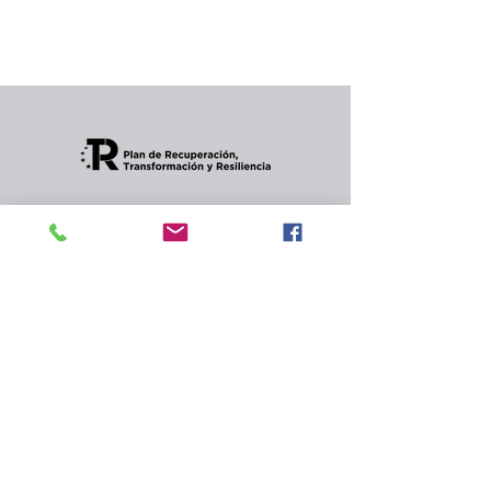
Puedes elegir una categoría diferente para
seguir comprando.
Condiciones de envios
CONTACTO
Política de privacidad
y
cookies.
© 2024 Celler Jordana s.l.
Rambla de Angel Guimerà,