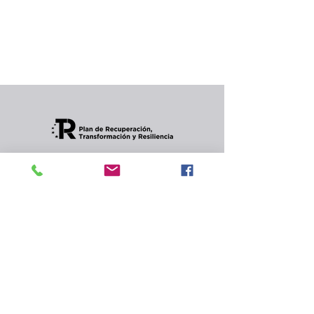
producto...
Puedes elegir una categoría diferente para
seguir comprando.
Condiciones de envios
CONTACTO
Política de privacidad
y
cookies.