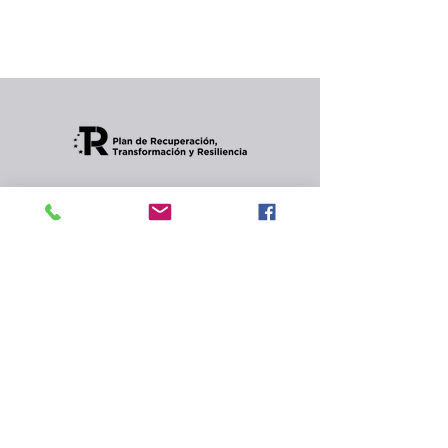
Puedes elegir una categoría diferente para
seguir comprando.
Condiciones de envios
CONTACTO
Política de privacidad
y
cookies.
© 2024 Celler Jordana s.l.
Rambla de Angel Guimerà,